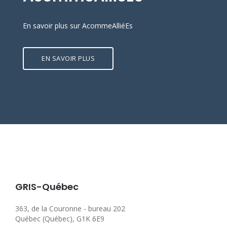
En savoir plus sur AcommeAlliéEs
EN SAVOIR PLUS
GRIS-Québec
363, de la Couronne - bureau 202
Québec (Québec), G1K 6E9