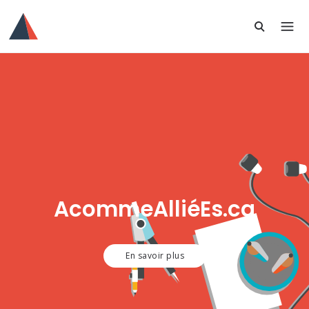
AcommeAlliéEs.ca
En savoir plus